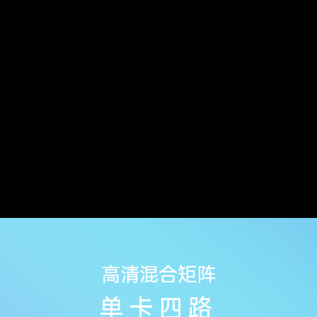
高清混合矩阵
单卡四路