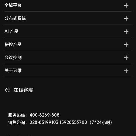
全域平台
AI全域智能综合管控平台
分布式系统
全域智能中控系统
分布式综合管理平台
AI 产品
全域智能矩阵系统
分布式KVM坐席管理系统
全域大屏拼控控制器
AI智能语音转写系统
拼控产品
光纤kvm坐席系统
全域一体化录播系统
AI视频行为分析系统
分布式运维管理平台
高清混合矩阵
会议控制
智能会议一体化主机
AI大屏过滤系统
数字孪生可视化系统
拼接处理器
音视频综合一体机
AI巡课督导系统
无纸化会议系统
关于讯维
5G图传系统
高清画面分割器
车载音视频综合一体机
边缘计算一体化主机
数字会议系统
分布式节点
融合处理器
讯维简介
AI边缘计算盒子
录播系统
高清视频编码器
LED视频处理器
联系我们
在线客服
AI边缘计算服务器
中控系统
高清视频解码器
音视频矩阵
讯维工厂
AI边缘计算网关
编播系统
HDMI高清矩阵
企业荣誉
广播系统
液晶拼接屏
技术支持
服务热线：400-6269-808
指挥调度系统
销售咨询：028-85199103
15928553700（7*24小时）
LED显示屏
相关下载
会议扩音系统
产品演示体验中心